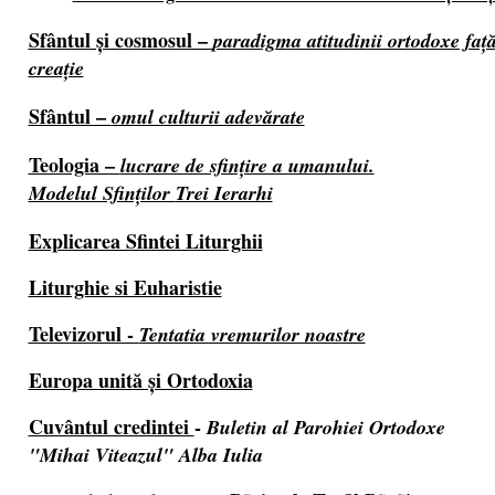
Sfântul şi cosmosul –
paradigma atitudinii ortodoxe faţ
creaţie
Sfântul –
omul culturii adevărate
Teologia –
lucrare de sfinţire a umanului.
Modelul Sfinţilor
Trei Ierarhi
Explicarea Sfintei Liturghii
Liturghie si Euharistie
Televizorul -
Tentatia vremurilor noastre
Europa unită şi Ortodoxia
Cuvântul credintei
-
Buletin al Parohiei Ortodoxe
"Mihai Viteazul" Alba Iulia