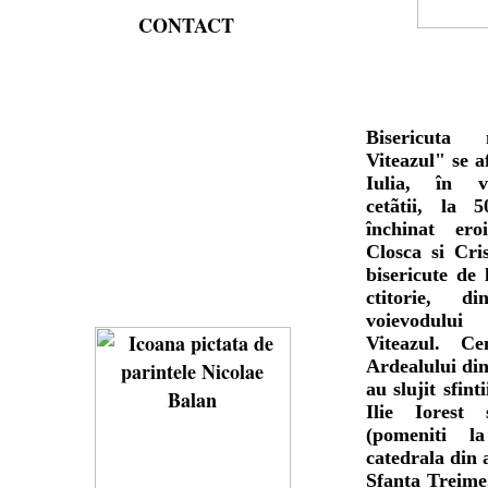
CONTACT
Bisericuta
Viteazul" se a
Iulia, în ve
cetãtii, la
închinat ero
Closca si Cri
bisericute de
ctitorie, 
voievodului
Viteazul. Ce
Ardealului di
au slujit sfint
Ilie Iorest
(pomeniti la
catedrala din 
Sfanta Treime,