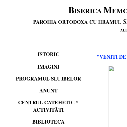
B
M
ISERICA
EMO
S
PAROHIA ORTODOXA CU HRAMUL
ALB
ISTORIC
"VENITI DE
IMAGINI
PROGRAMUL SLUJBELOR
ANUNT
CENTRUL CATEHETIC
*
ACTIVIT
Ã
TI
BIBLIOTECA