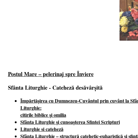
Postul Mare – pelerinaj spre Înviere
Sfânta Liturghie - Cateheză desăvârşită
Împărtăşirea cu Dumnezeu-Cuvântul prin cuvânt la Sfâ
Liturghie:
citirile biblice şi omilia
Sfânta Liturghie şi cunoaşterea Sfintei Scripturi
Liturghie si cateheză
Sfânta Liturghie – structură catehetic-euharistică şi sfinţ