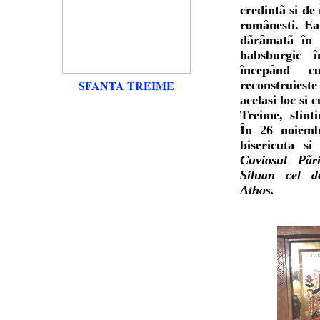
credintã si de 
românesti. Ea
dãrâmatã în t
habsburgic 
începând 
SFANTA TREIME
reconstruiest
acelasi loc si 
Treime, sfint
În 26 noiembr
bisericuta si
Cuviosul Pãri
Siluan cel 
Athos.