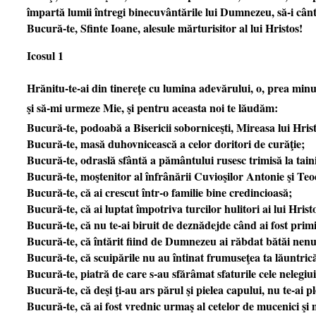
împartă lumii întregi binecuvântările lui Dumnezeu, să-i cân
Bucură-te, Sfinte Ioane, alesule mărturisitor al lui Hristos!
Icosul 1
Hrănitu-te-ai din tinereţe cu lumina adevărului, o, prea minu
şi să-mi urmeze Mie, şi pentru aceasta noi te lăudăm:
Bucură-te, podoabă a Bisericii soborniceşti, Mireasa lui Hris
Bucură-te, masă duhovnicească a celor doritori de curăţie;
Bucură-te, odraslă sfântă a pământului rusesc trimisă la taini
Bucură-te, moştenitor al înfrânării Cuvioşilor Antonie şi Teo
Bucură-te, că ai crescut într-o familie bine credincioasă;
Bucură-te, că ai luptat împotriva turcilor hulitori ai lui Hrist
Bucură-te, că nu te-ai biruit de deznădejde când ai fost primi
Bucură-te, că întărit fiind de Dumnezeu ai răbdat bătăi nen
Bucură-te, că scuipările nu au întinat frumuseţea ta lăuntric
Bucură-te, piatră de care s-au sfărâmat sfaturile cele nelegiui
Bucură-te, că deşi ţi-au ars părul şi pielea capului, nu te-ai pl
Bucură-te, că ai fost vrednic urmaş al cetelor de mucenici şi 