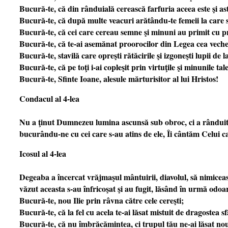
Bucură-te, că din rânduială cerească farfuria aceea este şi as
Bucură-te, că după multe veacuri arătându-te femeii la care se 
Bucură-te, că cei care cereau semne şi minuni au primit cu pr
Bucură-te, că te-ai asemănat proorocilor din Legea cea veche
Bucură-te, stavilă care opreşti rătăcirile şi izgoneşti lupii de
Bucură-te, că pe toţi i-ai copleşit prin virtuţile şi minunile tale
Bucură-te, Sfinte Ioane, alesule mărturisitor al lui Hristos!
Condacul al 4-lea
Nu a ţinut Dumnezeu lumina ascunsă sub obroc, ci a rânduit ca 
bucurându-ne cu cei care s-au atins de ele, Îi cântăm Celui ca
Icosul al 4-lea
Degeaba a încercat vrăjmaşul mântuirii, diavolul, să nimiceasc
văzut aceasta s-au înfricoşat şi au fugit, lăsând în urmă odoar
Bucură-te, nou Ilie prin râvna către cele cereşti;
Bucură-te, că la fel cu acela te-ai lăsat mistuit de dragostea s
Bucură-te, că nu îmbrăcămintea, ci trupul tău ne-ai lăsat n