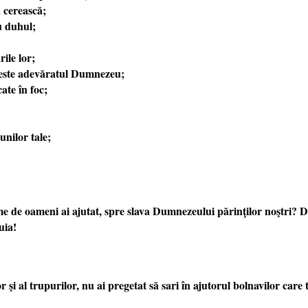
 cerească;
u duhul;
ile lor;
t este adevăratul Dumnezeu;
ate în foc;
unilor tale;
e de oameni ai ajutat, spre slava Dumnezeului părinţilor noştri? Do
uia!
 şi al trupurilor, nu ai pregetat să sari în ajutorul bolnavilor care