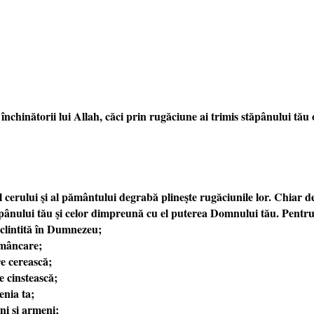
şi închinătorii lui Allah, căci prin rugăciune ai trimis stăpânului 
l cerului şi al pământului degrabă plineşte rugăciunile lor. Chiar 
ăpânului tău şi celor dimpreună cu el puterea Domnului tău. Pentru
eclintită în Dumnezeu;
 mâncare;
re cerească;
e cinstească;
enia ta;
ni şi armeni;