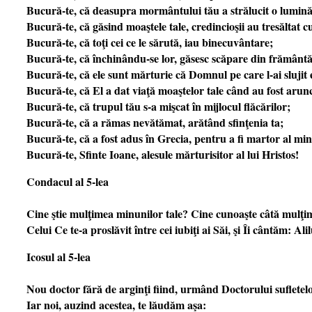
Bucură-te, că deasupra mormântului tău a strălucit o lumină
Bucură-te, că găsind moaştele tale, credincioşii au tresăltat c
Bucură-te, că toţi cei ce le sărută, iau binecuvântare;
Bucură-te, că închinându-se lor, găsesc scăpare din frământăr
Bucură-te, că ele sunt mărturie că Domnul pe care l-ai sluji
Bucură-te, că El a dat viaţă moaştelor tale când au fost arunc
Bucură-te, că trupul tău s-a mişcat în mijlocul flăcărilor;
Bucură-te, că a rămas nevătămat, arătând sfinţenia ta;
Bucură-te, că a fost adus în Grecia, pentru a fi martor al min
Bucură-te, Sfinte Ioane, alesule mărturisitor al lui Hristos!
Condacul al 5-lea
Cine ştie mulţimea minunilor tale? Cine cunoaşte câtă mulţim
Celui Ce te-a proslăvit între cei iubiţi ai Săi, şi Îi cântăm: Alil
Icosul al 5-lea
Nou doctor fără de arginţi fiind, urmând Doctorului sufletelor
Iar noi, auzind acestea, te lăudăm aşa: