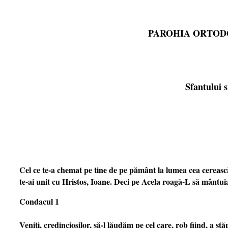
PAROHIA ORTO
Sfantului 
Cel ce te-a chemat pe tine de pe pământ la lumea cea cerească 
te-ai unit cu Hristos, Ioane. Deci pe Acela roagă-L să mântuia
Condacul 1
Veniţi, credincioşilor, să-l lăudăm pe cel care, rob fiind, a st