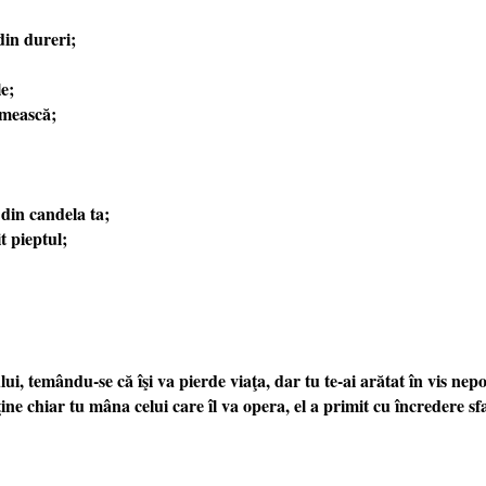
din dureri;
le;
umească;
 din candela ta;
t pieptul;
, temându-se că îşi va pierde viaţa, dar tu te-ai arătat în vis nepo
ine chiar tu mâna celui care îl va opera, el a primit cu încredere s