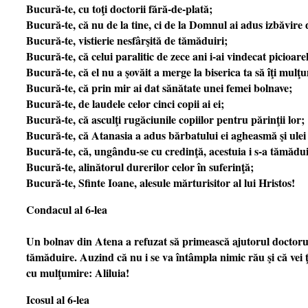
Bucură-te, cu toţi doctorii fără-de-plată;
Bucură-te, că nu de la tine, ci de la Domnul ai adus izbăvire 
Bucură-te, vistierie nesfârşită de tămăduiri;
Bucură-te, că celui paralitic de zece ani i-ai vindecat picioare
Bucură-te, că el nu a şovăit a merge la biserica ta să îţi mulţ
Bucură-te, că prin mir ai dat sănătate unei femei bolnave;
Bucură-te, de laudele celor cinci copii ai ei;
Bucură-te, că asculţi rugăciunile copiilor pentru părinţii lor;
Bucură-te, că Atanasia a adus bărbatului ei agheasmă şi ulei
Bucură-te, că, ungându-se cu credinţă, acestuia i s-a tămădui
Bucură-te, alinătorul durerilor celor în suferinţă;
Bucură-te, Sfinte Ioane, alesule mărturisitor al lui Hristos!
Condacul al 6-lea
Un bolnav din Atena a refuzat să primească ajutorul doctorului
tămăduire. Auzind că nu i se va întâmpla nimic rău şi că vei ţ
cu mulţumire: Aliluia!
Icosul al 6-lea