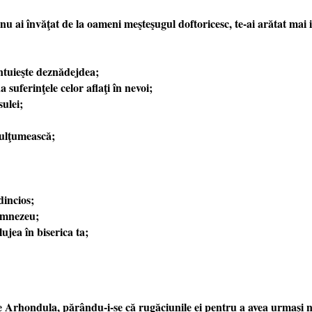
i învăţat de la oameni meşteşugul doftoricesc, te-ai arătat mai iscus
ântuieşte deznădejdea;
a suferinţele celor aflaţi în nevoi;
ulei;
mulţumească;
dincios;
Dumnezeu;
ujea în biserica ta;
e Arhondula, părându-i-se că rugăciunile ei pentru a avea urmaşi n