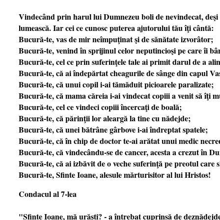
Vindecând prin harul lui Dumnezeu boli de nevindecat, deşi nu a
lumească. Iar cei ce cunosc puterea ajutorului tău îţi cântă:
Bucură-te, vas de mir neîmpuţinat şi de sănătate izvorâtor;
Bucură-te, venind în sprijinul celor neputincioşi pe care îi b
Bucură-te, cel ce prin suferinţele tale ai primit darul de a alin
Bucură-te, că ai îndepărtat cheagurile de sânge din capul Vas
Bucură-te, că unui copil i-ai tămăduit picioarele paralizate;
Bucură-te, că mama căreia i-ai vindecat copiii a venit să îţi 
Bucură-te, cel ce vindeci copiii încercaţi de boală;
Bucură-te, că părinţii lor aleargă la tine cu nădejde;
Bucură-te, că unei bătrâne gârbove i-ai îndreptat spatele;
Bucură-te, că în chip de doctor te-ai arătat unui medic necre
Bucură-te, că vindecându-se de cancer, acesta a crezut în 
Bucură-te, că ai izbăvit de o veche suferinţă pe preotul care sl
Bucură-te, Sfinte Ioane, alesule mărturisitor al lui Hristos!
Condacul al 7-lea
"Sfinte Ioane, mă urăşti? - a întrebat cuprinsă de deznădejd