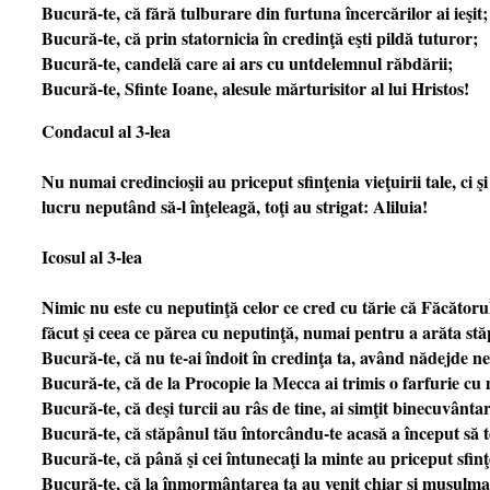
Bucură-te, că fără tulburare din furtuna încercărilor ai ieşit;
Bucură-te, că prin statornicia în credinţă eşti pildă tuturor;
Bucură-te, candelă care ai ars cu untdelemnul răbdării;
Bucură-te, Sfinte Ioane, alesule mărturisitor al lui Hristos!
Condacul al 3-lea
Nu numai credincioşii au priceput sfinţenia vieţuirii tale, ci 
lucru neputând să-l înţeleagă, toţi au strigat: Aliluia!
Icosul al 3-lea
Nimic nu este cu neputinţă celor ce cred cu tărie că Făcătoru
făcut şi ceea ce părea cu neputinţă, numai pentru a arăta st
Bucură-te, că nu te-ai îndoit în credinţa ta, având nădejde n
Bucură-te, că de la Procopie la Mecca ai trimis o farfurie cu
Bucură-te, că deşi turcii au râs de tine, ai simţit binecuvânta
Bucură-te, că stăpânul tău întorcându-te acasă a început să t
Bucură-te, că până şi cei întunecaţi la minte au priceput sfinţ
Bucură-te, că la înmormântarea ta au venit chiar şi musulma