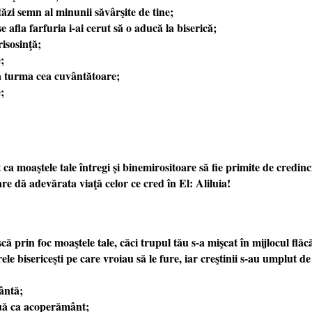
tăzi semn al minunii săvârşite de tine;
afla farfuria i-ai cerut să o aducă la biserică;
isosinţă;
;
 la turma cea cuvântătoare;
;
moaştele tale întregi şi binemirositoare să fie primite de credincio
re dă adevărata viaţă celor ce cred în El: Aliluia!
ă prin foc moaştele tale, căci trupul tău s-a mişcat în mijlocul flă
ele bisericeşti pe care vroiau să le fure, iar creştinii s-au umplut d
fântă;
ouă ca acoperământ;