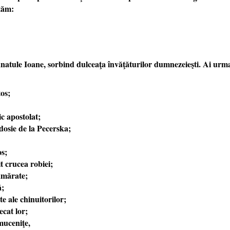
tăm:
natule Ioane, sorbind dulceaţa învăţăturilor dumnezeieşti. Ai urmat
tos;
c apostolat;
dosie de la Pecerska;
os;
t crucea robiei;
umărate;
ă;
te ale chinuitorilor;
ecat lor;
muceniţe,