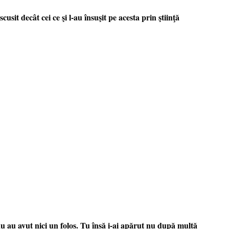
it decât cei ce şi l-au însuşit pe acesta prin ştiinţă
u au avut nici un folos. Tu însă i-ai apărut nu după multă