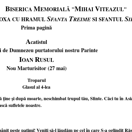
B
M
M
V
ISERICA
EMORIALÃ "
IHAI
ITEAZUL"
S
T
S
DOXA CU HRAMUL
SI
SFANTUL
FANTA
REIME
I
Prima pagină
A
catistul
si de Dumnezeu purtatorului nostru Parinte
I
R
OAN
USUL
Nou Marturisitor (27 mai)
Troparul
Glasul al 4-lea
ţine şi după moarte, neschimbat trupul tău, Sfinte. Căci tu în Asia 
scă sufletele noastre.
ăpânit peste patimi! Veniţi să-l lăudăm pe cel în care S-a oglindit Ră