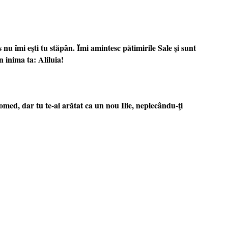
u îmi eşti tu stăpân. Îmi amintesc pătimirile Sale şi sunt
n inima ta: Aliluia!
homed, dar tu te-ai arătat ca un nou Ilie, neplecându-ţi