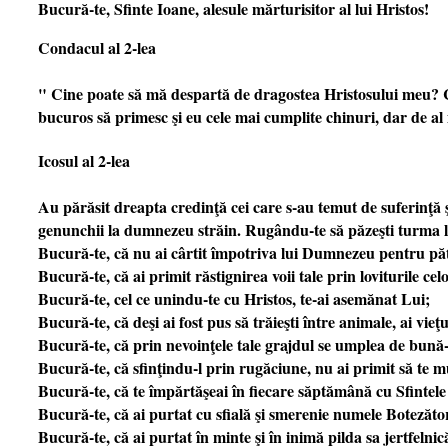
Bucură-te, Sfinte Ioane, alesule mărturisitor al lui Hristos!
Condacul al 2-lea
" Cine poate să mă despartă de dragostea Hristosului meu? Ca 
bucuros să primesc şi eu cele mai cumplite chinuri, dar de al 
Icosul al 2-lea
Au părăsit dreapta credinţă cei care s-au temut de suferinţă ş
genunchii la dumnezeu străin. Rugându-te să păzeşti turma lui
Bucură-te, că nu ai cârtit împotriva lui Dumnezeu pentru păti
Bucură-te, că ai primit răstignirea voii tale prin loviturile ce
Bucură-te, cel ce unindu-te cu Hristos, te-ai asemănat Lui;
Bucură-te, că deşi ai fost pus să trăieşti între animale, ai vieţu
Bucură-te, că prin nevoinţele tale grajdul se umplea de bun
Bucură-te, că sfinţindu-l prin rugăciune, nu ai primit să te mu
Bucură-te, că te împărtăşeai în fiecare săptămână cu Sfintele
Bucură-te, că ai purtat cu sfială şi smerenie numele Botezăto
Bucură-te, că ai purtat în minte şi în inimă pilda sa jertfelnic