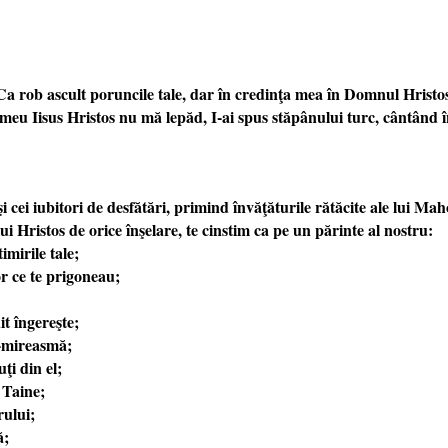
rob ascult poruncile tale, dar în credinţa mea în Domnul Hristos n
meu Iisus Hristos nu mă lepăd, I-ai spus stăpânului turc, cântând î
i cei iubitori de desfătări, primind învăţăturile rătăcite ale lui Ma
 Hristos de orice înşelare, te cinstim ca pe un părinte al nostru:
mirile tale;
lor ce te prigoneau;
it îngereşte;
ă-mireasmă;
ţi din el;
 Taine;
rului;
ă;